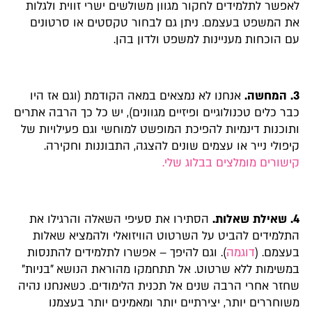
לאפשר לתלמידים לחקור מגוון משולשים ישרי זווית ולגלות
את המשפט בעצמם. ניתן גם לבחור טקסטים או סרטונים
עם הוכחות מעניינות למשפט ולדון בהן.
3.
המחשה.
אנחנו לא נמצאים במאה הקודמת (וגם אז היו
כבר כלים טכנולוגיים ופיזיים מגוונים), יש כל כך הרבה אתרים
ותוכנות דינמיות להפיכת המופשט למוחשי וגם פעילויות של
קיפולי נייר או עצמים שונים להצגה, התבוננות וחקירה.
קישורים מומלצים בבלוג שלי.
4.
שאילת שאלות.
הסתירו את סעיפי השאלה והרגילו את
התלמידים להביט על השרטוט הוויזואלי ולהמציא שאלות
בעצמם. (
דוגמה
). וגם להיפך – אפשרו לתלמידים להתנסות
במשימות ללא שרטוט. אל תתחמקו מהוראת הנושא "בניות"
שחזר אחרי הרבה שנים אל תכנית הלימודים. כשאנחנו נהיה
משוחררים יותר, יצירתיים יותר ומאמינים יותר בעצמנו