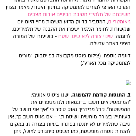
המרכז הארצי למורים למתמטיקה בחינוך היסודי, מאמר מצוין
חשיבתם של תלמידי חטיבת הביניים אודות מצבים
גיאומטריים
, המסביר בדיוק מדוע משימות מחיי היום יום
שקשורות לחומר הנלמד ישפרו את ההבנה של תלמידיכם.
לדוגמה:
שינוי צורה ללא שינוי שטח
- בשיעורו של המורה
היפני באתר עדש"ה.
דוגמה נוספת: (צילום פוסט מקבוצה בפייסבוק: "מורים
למתמטיקה מכל הארץ".)
2.
התנסות קודמת להמשגה.
ישנו ציטוט אנונימי:
"המתמטיקאים חשבו בדוגמאות ולנו מספרים את
ההפשטות". קרל פרידריך גאוס סיפר כי "איך אני חושב על
בעיותיי? בצורה מוחשית ושיטתית." – אם גאוס חשב כך, אין
סיבה שתלמידינו לא יתנסו בפתרון בעיות בצורה זו. במקום
להנחית נוסחה מופשטת, כמו משפט פיתגורס למשל, ניתן