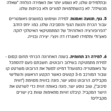
ובתלמידים שלנו, לא נשמע יותר את האמירה הנלוזה "שאלה
מכשילה". לא בהשתלמויות למורים ולא בכיתות שלנו.
5. גוף, תנועה ואמנות
. למידה ושימוש במושגים גיאומטריים
עבור הכרת והנעת הגוף והסביבה שלנו. כמו: יחס הזהב
"הפרופורציה האלוהית" של המתמטיקאי האיטלקי לוקה
פאצ'ולי ותלמידו לאונרדו דה וינצ'י. יצירה ובנייה.
6. למידה רב תחומית.
בשנה האחרונה הכרתי תחום קסום -
למידת מתמטיקה בשילוב רובוטים. חשבתם פעם להסתכל
על גיאומטריה כתנועה? דמיינו למשל את הרובוט משרטט קו
שבור המורכב מ-3 קטעים כאשר הקטע הראשון והשלישי
מקבילים. הרובוט נוסע ישר, פונה בזווית מסוימת ("זווית
סיבוב"), שוב נוסע ישר, פונה באותה זווית כדי לשרטט את
הישר המקביל. קיבלנו זוויות מתאימות שוות בין ישרים
מקבילים!