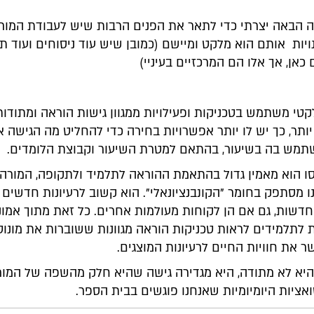
 הבאה יצרתי כדי לתאר את הפנים הרבות שיש לעבודת המור
ויות אותם הוא מלקט ומיישם (כמובן שיש עוד ניסוחים ועוד ת
כאן, אך אלו הם המרכזיים בעיניי)
י משתמש בטכניקות ופעילויות ממגוון גישות הוראה ומתודות
תר, כך יש לו יותר אפשרויות בחירה כדי להחליט מה הגישה א
מש בה בשיעור, בהתאם למטרת השיעור וקבוצת הלומדים.
ו הוא מאמין גדול בהתאמת ההוראה לתלמיד ולתקופה, המורה
 מסתפק בחומר "הקונבנציונאלי". הוא קשוב לרעיונות חדשים ו
דשות, גם אם הן לקוחות מעולמות אחרים. כל זאת מתוך אמונה
לתלמידים לראות טכניקות הוראה מגוונות ששוברות את מונוטו
 את חוויות החיים לרעיונות המוצגים.
יא לא מתודה, היא מגדירה גישה שהיא חלק מהשפה של המורה
ציות היומיומיות שאנחנו פוגשים בבית הספר.