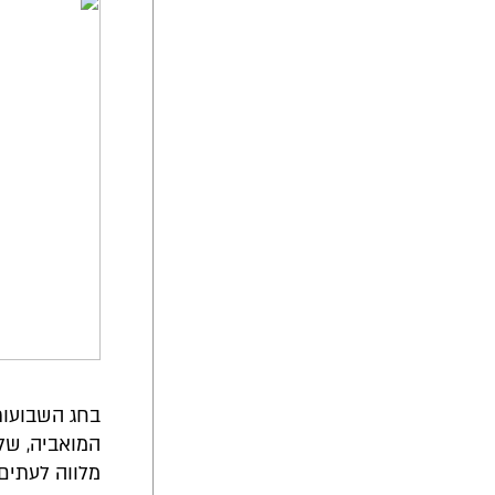
בחג השבועות 
המואביה, של
מלווה לעתים