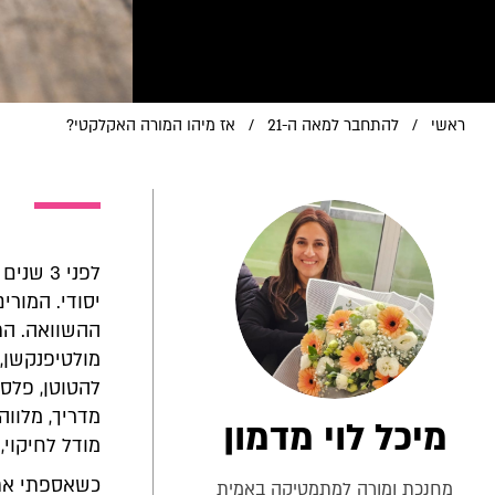
ראשי
/
להתחבר למאה ה-21
/
אז מיהו המורה האקלקטי?
יסודי. המורי
ההשוואה. התק
מולטיפנקשן, 
להטוטן, פלסט
מדריך, מלווה,
מיכל לוי מדמון
מודל לחיקוי, 
כשאספתי את 
מחנכת ומורה למתמטיקה באמית