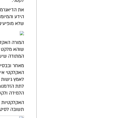
לקטני.
את הדיאגרמה
הידע והמיומנ
שלא מופיעים 
המורה האקלקט
שוהא מלקט יו
המתודה שישת
מאחר ובבסיס
האקלקטי אינו
לאמץ גישות ח
לתת הזדמנות 
הלמידה ולקשר
האקלקטיות ה
תשובה לסיטוא