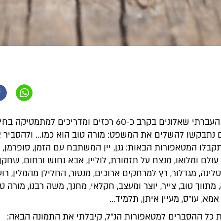
לפני 3 שנים העברתי שאלונים בקרב כ-60 רכזים ומדריכים למתמטי
ם נתבקשו להשלים את המשפט: מורה טוב הוא כמו... ולהסביר 
בלו המטאפורות הבאות: גנן, יין המשתבח עם הזמן, סופרמן,
עולם ומלואו, מנצח על תזמורת, לוליין, אבא נחוש ורחום, שחקן 
לינה, מגדלור, רץ למרחקים ארוכים, מנטור, החלילן מהמלין, רו
 מתווך טוב, צייר, יוצר ומעצב, חקלאי, מחנך, משה רבנו, מורה טו
אמא, עו"ס, מעיין איתן, תלמיד...
כל ההסברים למטאפורות הנ"ל, קיבלתי את התמונה הבאה: