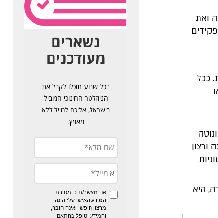
ה ואת
פקידים
. ככל
ו
נוטה
 ורצון
ניות
, היא