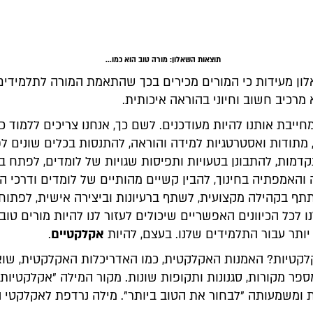
תוצאות השאלון:
מורה טוב הוא כמו...
ון מעידות כי המורים מכירים בכך שהתאמת המורה לתלמידים
מרכיב חשוב וחיוני בהוראה איכותית.
חייבת אותנו להיות מעודכנים. לשם כך, אנחנו צריכים ללמוד כל
 מתודות ואסטרטגיות למידה והוראה, להתנסות בכלים שונים ל
קדמות, להתבונן בטעויות ותפיסות שגויות של לומדים, לפתח ב
והאמפתיה בחינוך, להבין קשיים מהותיים של לומדים ודרכי ה
תתף בקהילה מקצועית, לשתף ברעיונות וביצירה אישית, לפתוח
 לכל הכיוונים האפשריים שיכולים לעזור לנו להיות מורים טוב
ותר עבור התלמידים שלנו. בעצם, להיות
אקלקטיים
.
לקטיות? האמנות האקלקטית, כמו האדריכלות האקלקטית, שו
 מקורות, סגנונות ותקופות שונות. מקור המילה "אקלקטיות" 
ת ומשמעותה "לבחור את הטוב ביותר". מילה נרדפת לאקלקטי ה