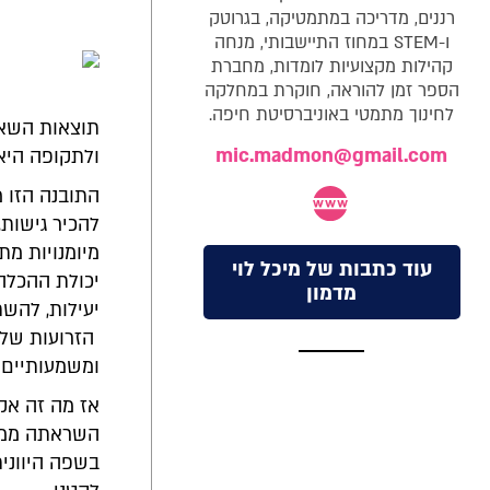
רננים, מדריכה במתמטיקה, בגרוטק
ו-STEM במחוז התיישבותי, מנחה
קהילות מקצועיות לומדות, מחברת
הספר זמן להוראה, חוקרת במחלקה
לחינוך מתמטי באוניברסיטת חיפה.
תוצאות השאל
mic.madmon@gmail.com
ולתקופה היא 
התובנה הזו מ
להכיר גישות,
מיומנויות מת
עוד כתבות של מיכל לוי
יכולת ההכלה 
מדמון
יעילות, להש
הזרועות שלנו
ומשמעותיים י
אז מה זה אק
השראתה ממספר
בשפה היווני