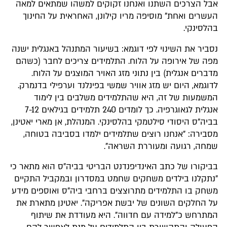
אבל הצרכים השתנו ואנחנו זקוקים למשהו שמתאים למאה
העשרים ואחת" מוסיפה מריו קילונן, האחראית על החינוך
בהלסינקי.
נסביר את השינוי לפי דוגמא: בשיעור המתנהל באנגלית ישנה
מפה של אירופה על הלוח. התלמידים צריכים לחבר (כשהם
מדברים אנגלית) בין נתוני מזג האויר המוצגים על הלוח.
לדוגמא, היום יש מזג אוויר שמשי בפינלנד וערפילי בדנמרק.
המשמעות של זה, היא שהתלמידים משלבים בין לימוד
אנגלית לגאוגרפיה. כך לומדים 240 תלמידים בגילאים 7-12
בביה"ס היסודי סילטמקי בהלסינקי. המנהלת, אן מארי יאטינן,
מסבירה: "אנחנו רוצים שתלמידים ילמדו בסביבה בטוחה,
שמחה, רגועה ומעוררת השראה".
בביקורו של כתב האינדיפנדנט הבריטי בביה"ס הוא מתאר כי
"נתקלנו בילדים משחקים שחמט במסדרון ובמקביל התקיים
משחק בו התלמידים מתרוצצים ברחבי ביה"ס ואוספים מידע
על החלקים השונים של יבשת אפריקה". יאטינן מתארת את
המתרחש כ"למידה עם חדווה". היא מעודדת את שיתוף