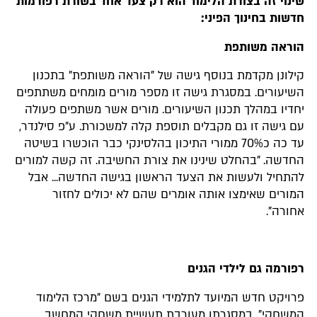
שינוי זה בצורת הלימוד הוא רק צעד אחד בשורת רפורמות
חדשות בחינוך הפיני:
הוראה משותפת
קילונן מקדמת בנוסף גישה של "הוראה משותפת" בתכנון
השיעורים. במסגרת גישה זו מספר מורים מומחים משתתפים
יחדיו במהלך תכנון השיעורים. מורים אשר משתפים פעולה
עם גישה זו גם מקבלים תוספת קלה למשכורת. ע"פ סילנדר,
עד כה כ70% ממורי התיכון בהלסינקי כבר הוכשרו בשיטה
החדשה. "בהחלט שינינו את צורת החשיבה. זה קשה למורים
להתחיל ולעשות את הצעד הראשון בגישה החדשה... אבל
המורים שאימצו אותה אומרים שהם לא יכולים לחזור
אחורה".
רפורמה גם לילדי הגנים
פרויקט חדש המיועד לתלמידי הגנים בשם "מרכז הלימוד
המשחקי", במסגרתו מעורבת תעשיית משחקי המחשב