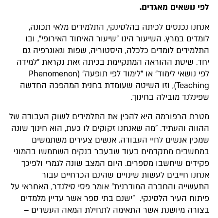
לפי נושאים מאגדים.
אנחנו נכנסים לכיתה בהלסינקי, התלמידים מלאי תכונה,
לומדים במרץ. השיעור הינו "שיעור האיחוד האירופי", ובו
התלמידים לומדים כלכלה, היסטוריה, שפות וגאוגרפיה גם
יחד. שיטת ההוראה המתקיימת בכיתה זאת נקראת "למידה
לפי נושאי לימוד" או "לימוד לפי תופעה" (Phenomenon
Teaching), וזו השיטה שעומדת בחנית המהפכה החדשה
שפינלנד מובילה בחינוך.
מטרת הרפורמה היא להכין את התלמידים לשוק העבודה של
ההווה והעתיד. "מה שאנחנו זקוקים לו כעת, הוא חינוך שונה
שמכין אנשים לחיי העבודה. אנשים צעירים משתמשים
במחשבים מתקדמים בעוד שבעבר בנקים השתמשו בהמוני
פקידים שיחשבו מספרים. היום המצב שונה לגמרי ולפיכך
אנחנו חייבים לעשות שינויים שהינם הכרחיים עבור
התעשייה והחברה המודרנית" אומר פסי סילנדר, האחראי על
פיתוח העיר הלסינקי. "ישנם בתי ספר אשר עדיין מלמדים
בצורה מיושנת אשר התאימה לתחילת המאה העשרים –