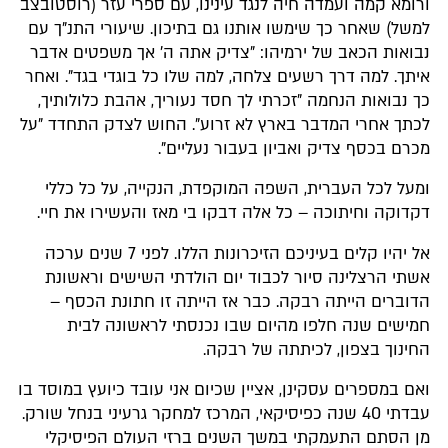
ורומא קמה ועמדה חיה לנגד עינינו, עם ספרי עזר (רוסטובצב
למשל) שאחר כך שימשו אותנו גם בתיכון. שיעורי התנ"ך עם
נבואות הכאב של ירמיהו: "צדיק אתה ה' אך משפטים אדבר
איתך. למה דרך רשעים צלחה, למה שלו כל בוגדי בגד". ואחר
כך נבואות הנחמה "זכרתי לך חסד נעוריך, אהבת כלולותיך,
לכתך אחרי המדבר בארץ לא זרוע". החוש לצדק התחדד "על
מכרם בכסף צדיק ואביון בעבור נעליים".
ומעל לכל העברית, השפה המוקפדת, הנקייה, על כל כללי
דקדוקה וחיתוכה – כל אלה דבקו בי מאז והעשירו את חיי.
אל יהיו קלים בעיניכם הזיכרונות הללו. לפני 7 שנים ערכה
אשתי הרצלינה סיור לכבוד יום הולדתי השישים וראשונת
הדוברים הייתה רבקה. כבר אז הייתה זו חתונת הכסף –
חמישים שנה חלפו מהיום שבו נכנסתי לראשונה לבית
החינוך בצפון, לכיתתה של רבקה.
ואם במספרים עסקינן, אציין שכיום אני עובד כיועץ במוסד בו
עבדתי 40 שנה כפיסיקאי, המרכז למחקר גרעיני בנחל שורק.
מן הסתם התעמקתי במשך השנים ברזי העולם הפיסיקלי