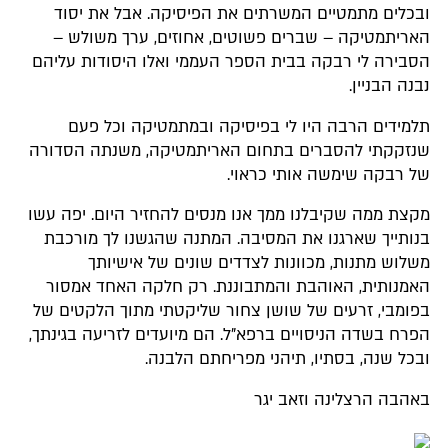
ובכלים מתמטיים המשרתים את הפיסיקה. אבל את יסוד
האריתמטיקה – שברים פשוטים, אחוזים, ערך משולש –
הסבירה לי רבקה בבית הספר העממי ואלו היסודות עליהם
נבנה הבניין.
תלמידים הרבה היו לי בפיסיקה ובמתמטיקה וכל פעם
שנזקקתי להסברים בתחום האריתמטיקה, משנתה הסדורה
של רבקה שימשה אותי כראוי.
מקצת ממה שקיבלנו ממך אנו מנסים להחזיר היום. יפה עשו
בנותייך שארגנו את המסיבה. המתנה שהגשנו לך מורכבת
משלוש מתנות, מכוונות לצדדים שונים של אישיותך
האמנותית, האוהבת והמתבוננת. רק חלקה האחד אמסור
בפומבי, זרעים של שושן צחור שליקטתי מתוך הלקטים של
הפרח בשדה הניסויים ברפא"ל. הם מיועדים לזריעה בגינתך,
ובכל שנה, בסתיו, תיהני מפריחתם הלבנה.
באהבה הרצלינה וזאב יגר