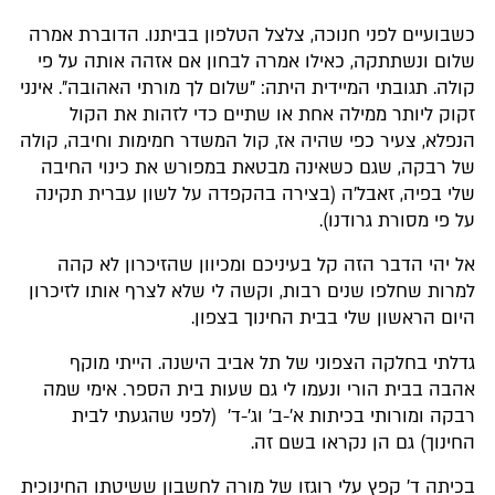
כשבועיים לפני חנוכה, צלצל הטלפון בביתנו. הדוברת אמרה
שלום ונשתתקה, כאילו אמרה לבחון אם אזהה אותה על פי
קולה. תגובתי המיידית היתה: "שלום לך מורתי האהובה". אינני
זקוק ליותר ממילה אחת או שתיים כדי לזהות את הקול
הנפלא, צעיר כפי שהיה אז, קול המשדר חמימות וחיבה, קולה
של רבקה, שגם כשאינה מבטאת במפורש את כינוי החיבה
שלי בפיה, זאבל'ה (בצירה בהקפדה על לשון עברית תקינה
על פי מסורת גרודנו).
אל יהי הדבר הזה קל בעיניכם ומכיוון שהזיכרון לא קהה
למרות שחלפו שנים רבות, וקשה לי שלא לצרף אותו לזיכרון
היום הראשון שלי בבית החינוך בצפון.
גדלתי בחלקה הצפוני של תל אביב הישנה. הייתי מוקף
אהבה בבית הורי ונעמו לי גם שעות בית הספר. אימי שמה
רבקה ומורותי בכיתות א'-ב' וג'-ד' (לפני שהגעתי לבית
החינוך) גם הן נקראו בשם זה.
בכיתה ד' קפץ עלי רוגזו של מורה לחשבון ששיטתו החינוכית