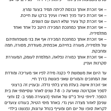
– אני זוכרת אותך נכנסת לכיתה תמיד בצעד נמרץ.
– אני זוכרת כיצד פניך האירו ועיניך ברקו עת חייכת.
– אני זוכרת קול צעיר שלא הועם עם השנים.
– אני זוכרת אותך כמחנכת המכירה היטב כל אחד ואחד
מתלמידיה.
– אני זוכרת אותך כמחנכת המכירה אף את בני משפחותיהם
של תלמידיה, מעורה בחייהם, אכפתית, מעודדת, מסורה, חמה
ומחבקת.
– אני זוכרת אותך כמורה נפלאה, המלמדת לעומק, המעוררת
סקרנות ועניין.
עד היום את משמשת לי כקנה מידה לפיו אני מעריכה ומודדת
את המחנכים והמורים שאני פוגשת בדרך חיי.
אני זוכרת אישה בעלת מרץ בלתי נדלה. ובעניין זה ברצוני
לספר אנקדוטה שארעה כ- 7-8 שנים לאחר שסיימתי את בית
הספר. ליויתי טיול בי"ס של אחותי (הצעירה ממני ב- 12 וחצי
שנים) לאזור מצדה ועין גדי. באחד מימי הטיול, בעודנו צועדים
לקראת סופו של יום חם ומעייף בנחל ערוגות, נפגשנו בילדי