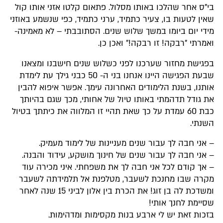
בי"ס אחר שהלכו באותו מסלול. פתאום קלטו אזני אותו קול
שאין לטעות בו, צעיר כתמיד, ערני כתמיד, כפי שנשמע באוזני
מידי יום ביומו במשך שלוש שנים. הסתובבתי – לא מאמינה-
ואמרתי "רבקה! זו רבקה!" ואכן כן.
בפגישת מחזור שערכנו לפני כשלוש שנים חישבנו ומצאנו
שבעת הפגישה היינו אנחנו בני ה- 50 כבני גילך עת לימדת
אותנו, בשנת הלימודים האחרונה עימך. אפשר איפוא להבין
את גודל תדהמתי באותו טיול של אחותי, מכך שגם בהיותך
כבת 60 עמדת על כך שאת תהיי זו המלווה את כיתתך בטיול
השנתי.
– אני חבה לך עבור שנים מעניינות של לימוד מעמיק.
– אני חבה לך עבור שנים של חינוך מושקע, עידוד והבנה.
– אך קודם לכל אני חבה לך את משפחתי. איני מכירה עוד
מקרה שבו מחנכת לשעבר, מטלפנת אל תלמידתה לשעבר
ומשדכת לה בן זוג! את הכרת בין אלון לביני 15 שנה לאחר
שסיימת לחנך אותי!
בזכות זאת יש לי ארבע בנות מקסימות ומדהימות.