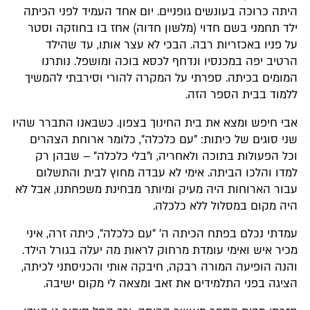
היתה כרוכה בעונשים גופניים. יום אחד העמיד לפני הכיתה
ילד תחמני בשם חדוי (מלשון חדוה) אחז בו בחוזקה וסטר
על פניו באכזריות רבה. הבכי לא עצר אותו, עד שהילד
הרטיב יפה במכנסיו ונדחף לכסא בוכה ומושפל. נותרנו
המומים בכיתה. ספרתי על המקרה להורי וסירבתי להמשיך
ללמוד בבית הספר הזה.
אבי חיפש ומצא את בית החינוך בצפון. כשבאנו התברר שהיו
שני סוגים של כיתות: "עם כלכלה", כלומר ארוחת הצהרים
וכל הפעולות בתוכה ולאחריה, ו"בלי כלכלה" – שבהן רק
למדו והלכו הביתה. אימי לא עבדה מחוץ לבית והתשלום
עבור הארוחות היה מעיק ומיותר מבחינת משפחתנו, אבל לא
היה מקום במסלול ללא כלכלה.
עמדתי נכלם בפתח הכיתה ה' "עם כלכלה", כיתה זרה, איני
מכיר איש ואימי עומדת מרחוק לראות מה יעלה בגורל הילד.
והנה הופיעה המורה רבקה, חיבקה אותי והכניסתני לכיתה,
הציגה בפני התלמידים את זאב ומצאה לי מקום ישיבה.