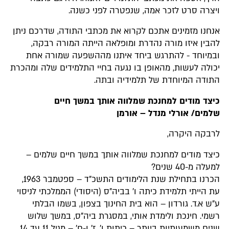
ויצרה סרט לזכר אמה, שנפטרה לפני כשנה.
אנחנו מזמינים אתכם לקרוא את מכתבי התודה, שדרכם ניתן
להבין איזו מורה נהדרת ומופלאה הייתה המורה רבקה,
ובמיוחד - להתרגש ביחד איתנו מההשפעה שמורה אחת
יכולה לעשות, מהאופן בו נגעה בחיי התלמידים שלה ומהכרת
התודה המיוחדת של תלמידיה ובתה.
כיצד מודים למחנכת שמלווה אותך במשך חיים
שלמים/ אורלי מנדל – אורמן
לרבקה היקרה,
כיצד מודים למחנכת שמלווה אותך במשך חיים שלמים –
למעלה מ-40 שנים?
הכרנו בתחילת שנת הלימודים התשכ"ד – ספטמבר 1963,
עת הייתי תלמידת כיתה ו' בביה"ס (היסודי) הממלכתי לניסוי
ע"ש א.ד. גורדון – הוא בית החינוך בצפון, בשמו הבלתי
רשמי. חינכת ולימדת אותי, במסגרת ביה"ס, במשך שלוש
שנים משמעותיות ביותר – כיתות ו', ז' ו-ח' – מגיל 11 עד 14.