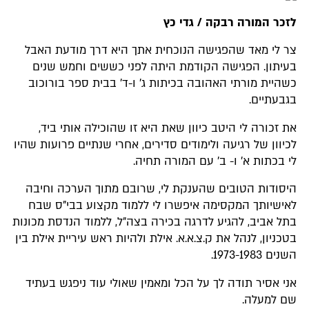
לזכר המורה רבקה / גדי כץ
צר לי מאד שהפגישה הנוכחית אתך היא דרך מודעת האבל
בעיתון. הפגישה הקודמת היתה לפני כששים וחמש שנים
כשהיית מורתי האהובה בכיתות ג' ו-ד' בבית ספר בורוכוב
בגבעתיים.
את זכורה לי היטב כיוון שאת היא זו שהוכילה אותי ביד,
לכיוון של רגיעה ולימודים סדירים, אחרי שנתיים פרועות שהיו
לי בכתות א' ו- ב' עם המורה תחיה.
היסודות הטובים שהענקת לי, שרובם מתוך הערכה וחיבה
לאישיותך המקסימה איפשרו לי ללמוד מקצוע בבי"ס שבח
בתל אביב, להגיע לדרגה בכירה בצה"ל, ללמוד הנדסת מכונות
בטכניון, לנהל את ק.צ.א.א. אילת ולהיות ראש עיריית אילת בין
השנים 1973-1983.
אני אסיר תודה לך על הכל ומאמין שאולי עוד ניפגש בעתיד
שם למעלה.