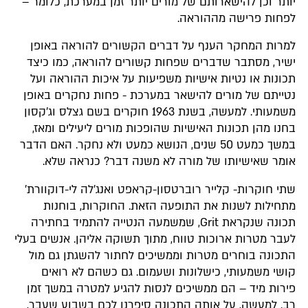
יותר וכן להישארותם של מורים יותר זמן במערכת, כלומר –
לפחות פרישה מההוראה.
למרות המחקר הענף על דברים הקשורים להוראה באופן
ישיר, מסתבר שדברים שפחות קשורים להוראה, כמו כיצד
תכונות או נטיות אישיות משפיעות על איכות ההוראה ועל
נטייתם של מורים להישאר במערכת - פחות נחקרים באופן
משמעותי. למעשה, בשנת 1963 חוקרים בשם גצלס וג'קסון
בחנו מהן תכונות האישיות שהופכות מורים ליעילים ומאז,
במשך כמעט 50 שנים, הנושא כמעט ולא נחקר. האם הדבר
אומר שאישיותו של מורה לא משנה דבר? כנראה שלא.
שתי חוקרות- קלייר רוברטסון-קראפט ואנג'לה לי-דוקוורת'
מתחילות לשנות את התופעה הזאת. החוקרות, בוחנות
תכונה שנקראת Grit, שמשמעה הנטייה להתמיד בחתירה
לעבר מטרות ארוכות טווח, מתוך תשוקה אליהן. אנשים בעלי
התכונה בוחרים מטרות וממשיכים לחתור להשגתן גם מול
קושי משמעותי, כישלונות ושעמום. גם כשהם לא רואים
פירות מיד – הם ממשיכים לנסות להגיע למטרה במשך זמן
רב. למעשה, על אותה התכונה סיפרנו לכם בשבוע שעבר,