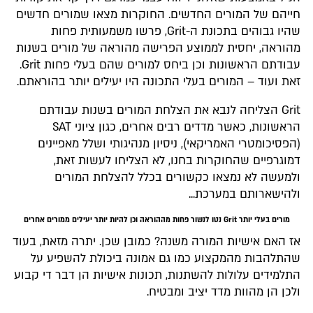
חייהם של המורים החדשים. החוקרות מצאו שמורים חדשים
שהיו גבוהים בתכונת ה-Grit, פרשו משמעותית פחות
מהוראה, יחסית לממוצע הפרישה מהוראה של מורים בשנות
עבודתם הראשונות וכן ביחס למורים שהם בעלי פחות Grit.
זאת ועוד – המורים בעלי התכונה היו יעילים יותר בהוראתם.
Grit הצליחה לנבא את הצלחת המורים בשנות עבודתם
הראשונות, כאשר מדדים רבים אחרים, כגון ציוני SAT
(הפסיכומטרי האמריקאי), ניסיון מנהיגותי ושלל מאפיינים
דמוגרפיים שהחוקרות בחנו, לא הצליחו לעשות זאת,
ולמעשה לא נמצאו כקשורים בכלל להצלחת המורים
ולהישארותם במערכת...
מורים בעלי יותר Grit נטו לנשור פחות מההוראה וכן להיות יותר יעילים ממורים אחרים
אז האם אישיות המורה משנה? כמובן שכן. יתרה מזאת, בעוד
שהתלהבות מהמקצוע כמו גם אמונה ביכולת להשפיע על
התלמידים עלולות להשתנות, תכונות אישיות הן דבר די קבוע
ולכן הן מהוות מדד יציב ומבטיח.