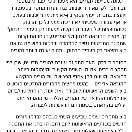
התכונה מסייעת למורים. היא מספרת כי "עבדתי במספר
עבודות, חלקן מאוד נחשבות, כגון עוזרת מחקר בסטנפורד
ויועצת בחברת ייעוץ עסקי בין-לאומית מהנחשבות בעולם,
אך אף עבודה שעשיתי לא דרשה ממני כל כך הרבה,
כשהתוצאות של העבודה הקשה מגיעות רק בעתיד הרחוק".
כך, מהיות ההוראה מרתון ולא ספרינט, הניחו החוקרות
שתכונה המבטאת נטייה להתמדה ודבקות במשימה גם אם
היא נמצאת רק בעתיד הרחוק - תהיה יעילה ביותר למורים.
החוקרות בדקו האם התכונה עוזרת למורים חדשים, שכן לפי
מחקרים רבים, אלו הן השנים הקשות והעמוסות ביותר
בהוראה והשנים בהן אחוזי הפרישה של מורים ממקצוע
ההוראה אדירים – כמעט מחצית מהמורים החדשים פורשים
ב-5 השנים הראשונות לעבודה. זאת ועוד, הן החליטו לבדוק
את יעילות ההוראה של המורים הללו – מי מהם היו יותר
יעילים בהוראתם בשנותיהם הראשונות לעבודה.
ב-5 מחקרים שונים שביצעו השתיים, בהם נבדקו מורים
חדשים בשנתיים הראשונות לעבודתם, הן בחנו את התכונה
הנ"ל באמצעות שאלוני דיווח עצמי כמו גם דרך קריאת קורות