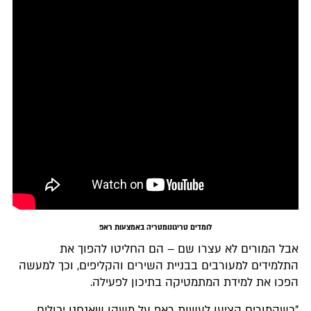
לומדים טריגונומטריה באמצעות ראפ
אבל המורים לא עצרו שם – הם החליטו להפוך את
התלמידים למעורבים בבניית השירים והקליפים, וכך למעשה
הפכו את למידת המתמטיקה בתיכון לפעילה.
"כשהמורים הציעו לעשות ראפ על משהו שאנחנו יכולים